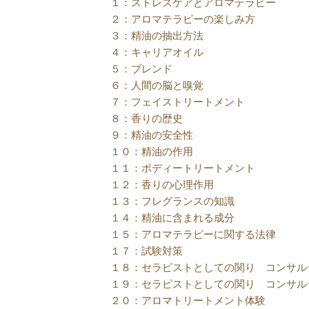
１：ストレスケアとアロマテラピー
２：アロマテラピーの楽しみ方
３：精油の抽出方法
４：キャリアオイル
５：ブレンド
６：人間の脳と嗅覚
７：フェイストリートメント
８：香りの歴史
９：精油の安全性
１０：精油の作用
１１：ボディートリートメント
１２：香りの心理作用
１３：フレグランスの知識
１４：精油に含まれる成分
１５：アロマテラピーに関する法律
１７：試験対策
１８：セラピストとしての関り コンサル
１９：セラピストとしての関り コンサル
２０：アロマトリートメント体験